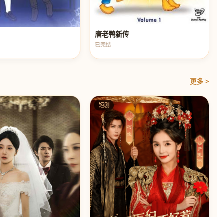
唐老鸭新传
已完结
更多 >
短剧