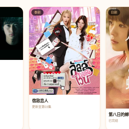
泰剧
日剧
宿敌恋人
更新至第03集
第八日的蝉2
已完结