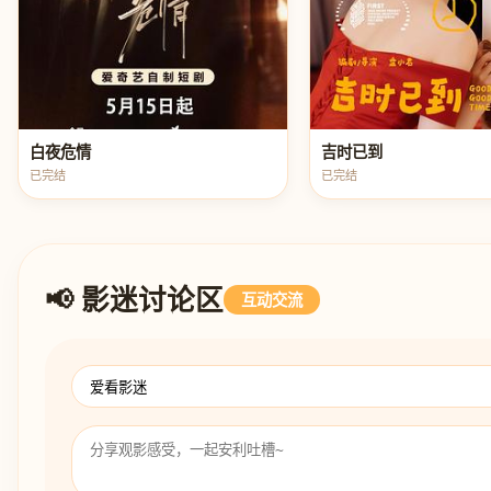
白夜危情
吉时已到
已完结
已完结
📢 影迷讨论区
互动交流