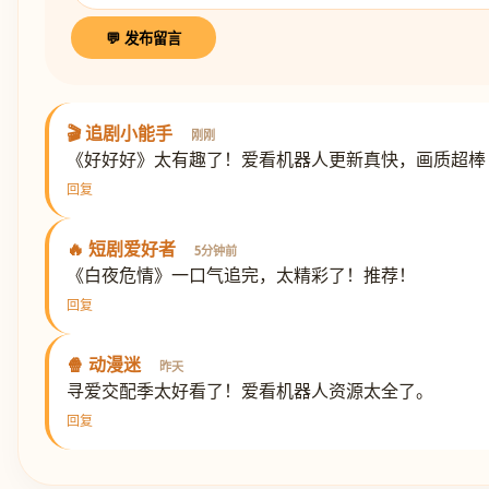
💬 发布留言
🎬 追剧小能手
刚刚
《好好好》太有趣了！爱看机器人更新真快，画质超棒
回复
🔥 短剧爱好者
5分钟前
《白夜危情》一口气追完，太精彩了！推荐！
回复
🍿 动漫迷
昨天
寻爱交配季太好看了！爱看机器人资源太全了。
回复