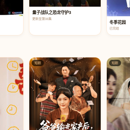
量子战队之恐龙守护3
更新至第06集
冬季花园
已完结
短剧
短剧