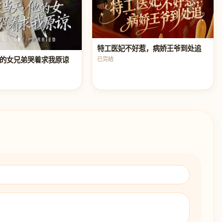
特工医妃不好惹，病娇王爷到处追
已完结
的女兄弟哭着求我原谅