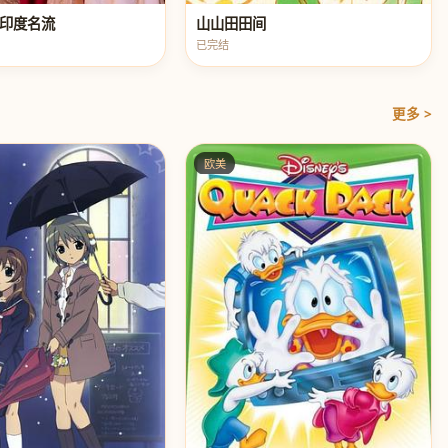
印度名流
山山田田间
已完结
更多 >
欧美