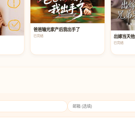
爸爸输光家产后我出手了
已完结
出嫁当天他
已完结