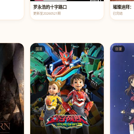
罗永浩的十字路口
璀璨迪拜：
更新至20260521期
已完结
国漫
日漫